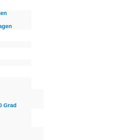
ten
agen
0 Grad