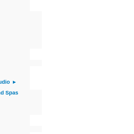
udio
nd Spas