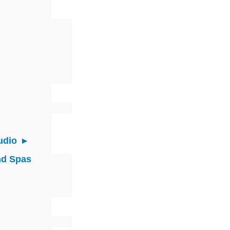
udio
nd Spas