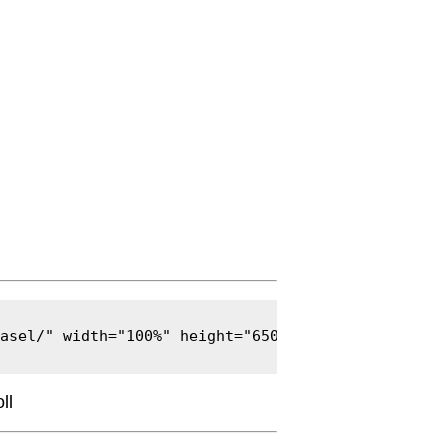
asel/" width="100%" height="650" frameborder="0" 
ll