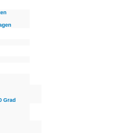
ten
agen
0 Grad