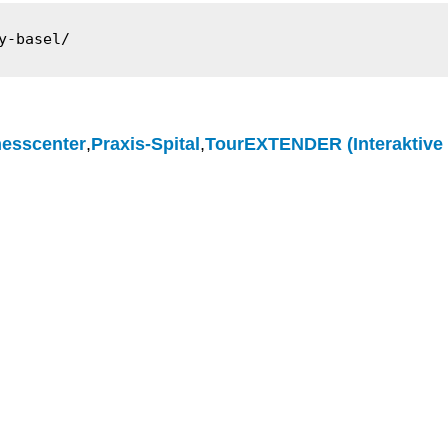
y-basel/
nesscenter
,
Praxis-Spital
,
TourEXTENDER (Interaktive