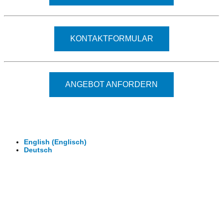
KONTAKTFORMULAR
ANGEBOT ANFORDERN
© 2026 - Clever-Click GmbH
Wir machen Ihre Räume virtuell begehbar.
Virtuelle Rundgänge - 360° Fotografie - 3D Video
English
(
Englisch
)
Deutsch