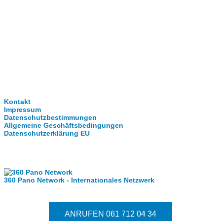
Clever-Click GmbH
Kontakt
Impressum
Datenschutzbestimmungen
Allgemeine Geschäftsbedingungen
Datenschutzerklärung EU
Internationale Partner
360 Pano Network - Internationales Netzwerk
Fragen kostet nichts. Treten Sie mit uns in Kontakt.
ANRUFEN 061 712 04 34