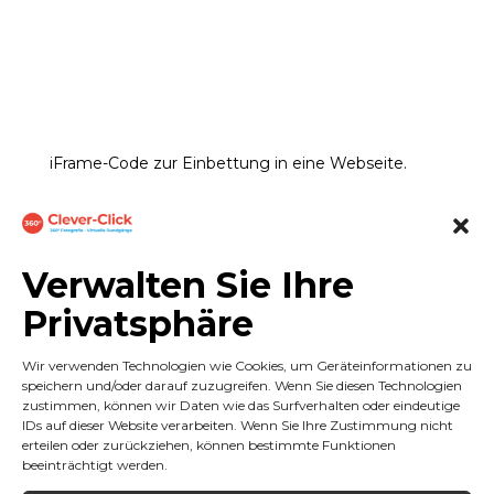
iFrame-Code zur Einbettung in eine Webseite.
<iframe width='100%' height='650' frameborder='0' style='border:0;' allowfu
Verwalten Sie Ihre
Privatsphäre
SCHLAGWÖRTER:
Fitness-Wellness-
Wir verwenden Technologien wie Cookies, um Geräteinformationen zu
Kosmetik
,
Fitnesscenter
speichern und/oder darauf zuzugreifen. Wenn Sie diesen Technologien
zustimmen, können wir Daten wie das Surfverhalten oder eindeutige
IDs auf dieser Website verarbeiten. Wenn Sie Ihre Zustimmung nicht
erteilen oder zurückziehen, können bestimmte Funktionen
beeinträchtigt werden.