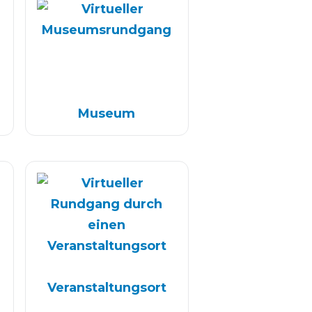
Museum
Ver­an­stal­tungs­ort