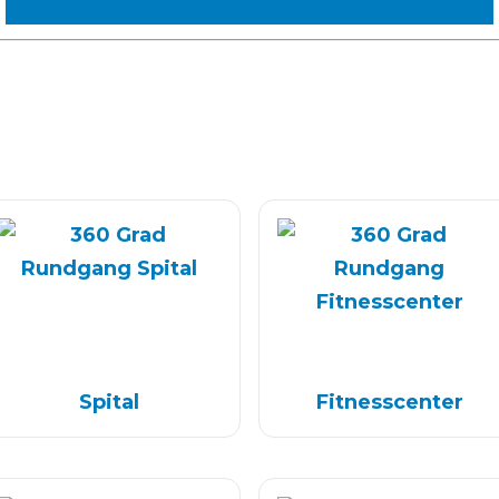
e
Spital
Fitness­center