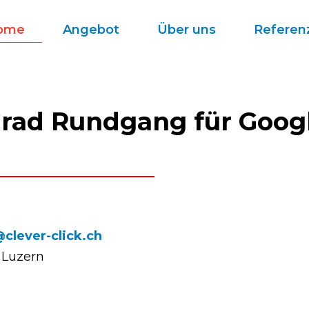
ome
Angebot
Über uns
Referen
 Grad Rundgang für Goo
@clever-click.ch
d Luzern