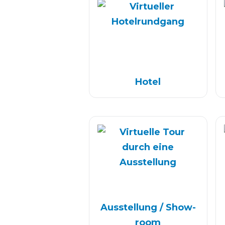
Hotel
Aus­stellung / Show­
room