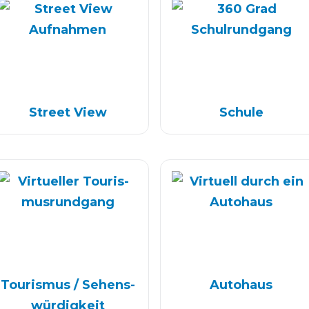
Street View
Schule
Tourismus / Sehens­
Auto­haus
würdig­keit