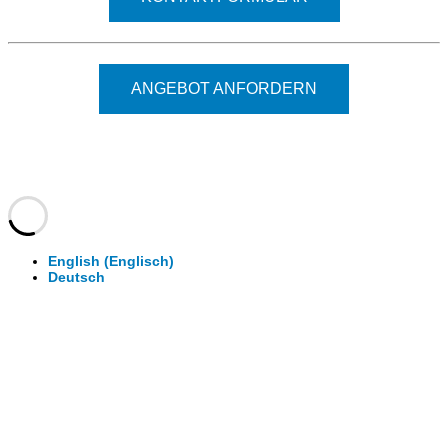
ANGEBOT ANFORDERN
© 2026 - Clever-Click GmbH
Wir machen Ihre Räume virtuell begehbar.
Virtuelle Rundgänge - 360° Fotografie - 3D Video
English
(
Englisch
)
Deutsch