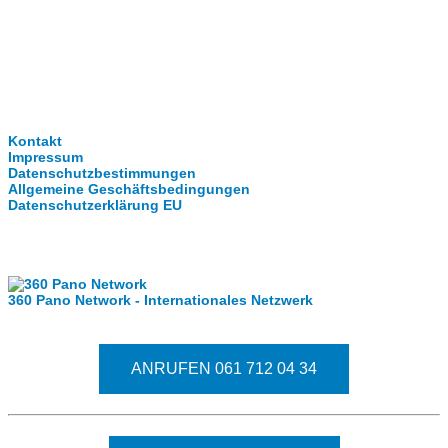
Clever-Click GmbH
Kontakt
Impressum
Datenschutzbestimmungen
Allgemeine Geschäftsbedingungen
Datenschutzerklärung EU
Internationale Partner
360 Pano Network - Internationales Netzwerk
Fragen kostet nichts. Treten Sie mit uns in Kontakt.
ANRUFEN 061 712 04 34