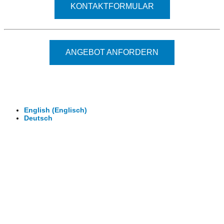
KONTAKTFORMULAR
ANGEBOT ANFORDERN
© 2026 - Clever-Click GmbH
Wir machen Ihre Räume virtuell begehbar.
Virtuelle Rundgänge - 360° Fotografie - 3D Video
English
(
Englisch
)
Deutsch