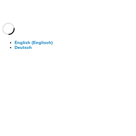
© 2026 - Clever-Click GmbH
Wir machen Ihre Räume virtuell begehbar.
Virtuelle Rundgänge - 360° Fotografie - 3D Video
English
(
Englisch
)
Deutsch