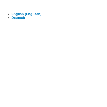
Wir machen Ihre Räume virtuell begehbar.
Virtuelle Rundgänge - 360° Fotografie - 3D Video
English
(
Englisch
)
Deutsch