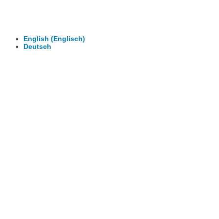
© 2026 - Clever-Click GmbH
Wir machen Ihre Räume virtuell begehbar.
Virtuelle Rundgänge - 360° Fotografie - 3D Video
English
(
Englisch
)
Deutsch