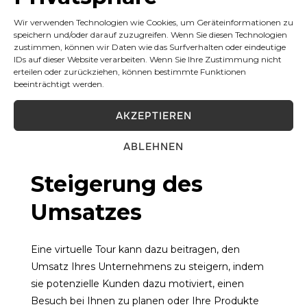
Kundenstamms
Wir verwenden Technologien wie Cookies, um Geräteinformationen zu
speichern und/oder darauf zuzugreifen. Wenn Sie diesen Technologien
In eine virtuelle 360° Tour investieren kann auch
zustimmen, können wir Daten wie das Surfverhalten oder eindeutige
dazu beitragen, Ihren Kundenstamm zu erweitern,
IDs auf dieser Website verarbeiten. Wenn Sie Ihre Zustimmung nicht
indem Sie potenzielle Kunden ansprechen, die
erteilen oder zurückziehen, können bestimmte Funktionen
beeinträchtigt werden.
außerhalb Ihrer geografischen Region ansässig
sind oder aufgrund von Einschränkungen, wie z.B.
AKZEPTIEREN
Mobilitätsproblemen, nicht in der Lage sind, Sie
persönlich zu besuchen.
ABLEHNEN
Steigerung des
Umsatzes
Eine virtuelle Tour kann dazu beitragen, den
Umsatz Ihres Unternehmens zu steigern, indem
sie potenzielle Kunden dazu motiviert, einen
Besuch bei Ihnen zu planen oder Ihre Produkte