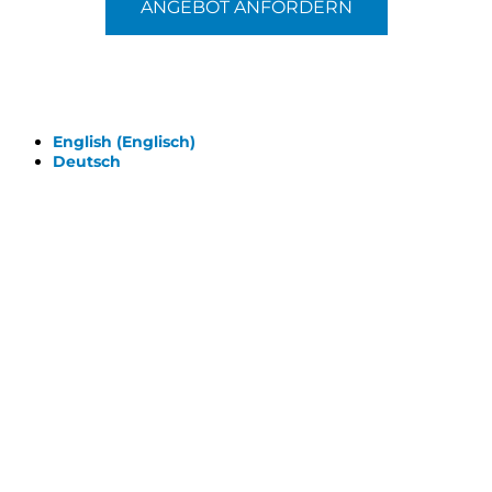
ANGEBOT ANFORDERN
© 2026 - Clever-Click GmbH
Wir machen Ihre Räume virtuell begehbar.
Virtuelle Rundgänge - 360° Fotografie - 3D Video
English
(
Englisch
)
Deutsch