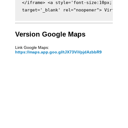
</iframe> <a style='font-size:10px;' href
target='_blank' rel="noopener"> Virtuelle
Version Google Maps
Link Google Maps:
https://maps.app.goo.gl/tJX73ViVpjdAzbbR9