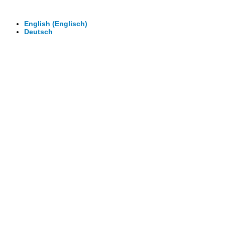
Wir machen Ihre Räume virtuell begehbar.
Virtuelle Rundgänge - 360° Fotografie - 3D Video
English
(
Englisch
)
Deutsch