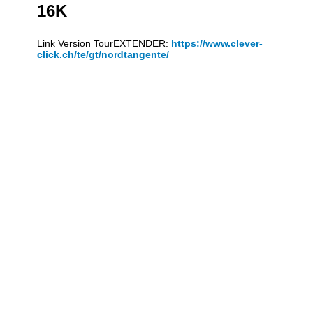
16K
Link Version TourEXTENDER:
https://www.clever-
click.ch/te/gt/nordtangente/