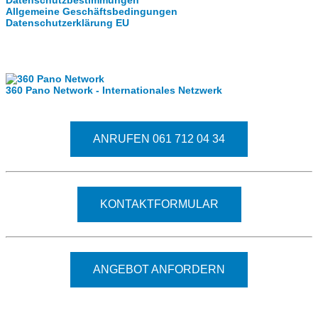
Datenschutzbestimmungen
Allgemeine Geschäftsbedingungen
Datenschutzerklärung EU
Internationale Partner
360 Pano Network - Internationales Netzwerk
Fragen kostet nichts. Treten Sie mit uns in Kontakt.
ANRUFEN 061 712 04 34
KONTAKTFORMULAR
ANGEBOT ANFORDERN
© 2026 - Clever-Click GmbH