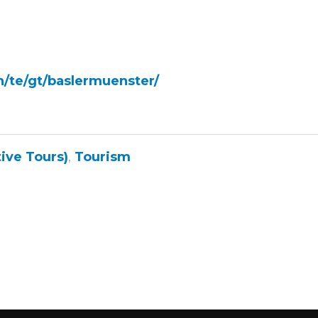
h/te/gt/baslermuenster/
ive Tours)
,
Tourism