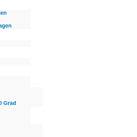
ten
agen
0 Grad