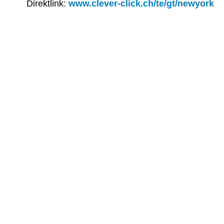
Direktlink:
www.clever-click.ch/te/gt/newyork