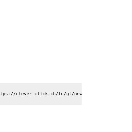
tps://clever-click.ch/te/gt/newyork/'></iframe>