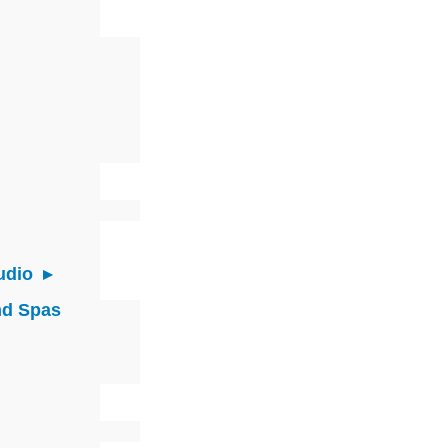
udio
nd Spas