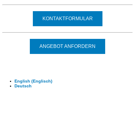
KONTAKTFORMULAR
ANGEBOT ANFORDERN
© 2026 - Clever-Click GmbH
Wir machen Ihre Räume virtuell begehbar.
Virtuelle Rundgänge - 360° Fotografie - 3D Video
English
(
Englisch
)
Deutsch