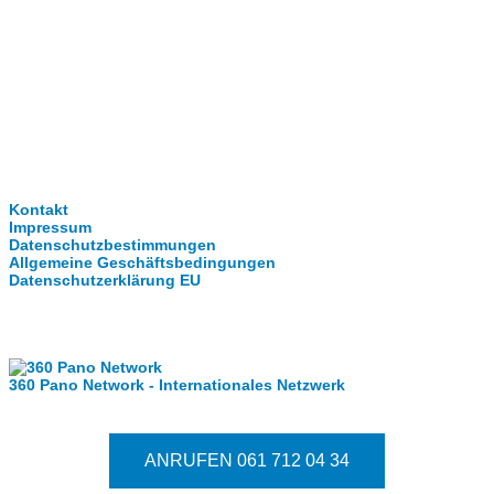
Clever-Click GmbH
Kontakt
Impressum
Datenschutzbestimmungen
Allgemeine Geschäftsbedingungen
Datenschutzerklärung EU
Internationale Partner
360 Pano Network - Internationales Netzwerk
Fragen kostet nichts. Treten Sie mit uns in Kontakt.
ANRUFEN 061 712 04 34