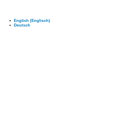
© 2026 - Clever-Click GmbH
Wir machen Ihre Räume virtuell begehbar.
Virtuelle Rundgänge - 360° Fotografie - 3D Video
English
(
Englisch
)
Deutsch