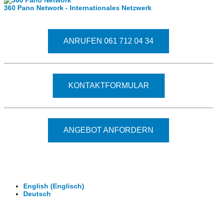
360 Pano Network - Internationales Netzwerk
Fragen kostet nichts. Treten Sie mit uns in Kontakt.
ANRUFEN 061 712 04 34
KONTAKTFORMULAR
ANGEBOT ANFORDERN
© 2026 - Clever-Click GmbH
Wir machen Ihre Räume virtuell begehbar.
Virtuelle Rundgänge - 360° Fotografie - 3D Video
English
(
Englisch
)
Deutsch