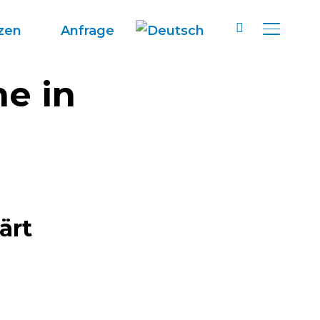
zen
Anfrage
SEITENL
e in
ärt