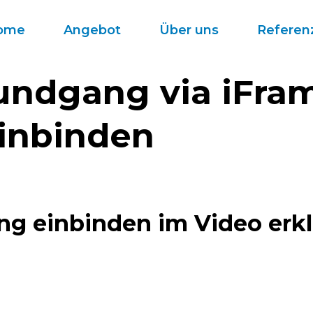
ome
Angebot
Über uns
Referen
undgang via iFram
inbinden
g einbinden im Video erkl